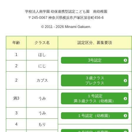
学校法人南学園 幼保連携型認定こども園 南幼稚園
〒245-0067 神奈川県横浜市戸塚区深谷町456-6
© 2011 -
2026 Minami Gakuen.
年齢
クラス名
認定区分、募集要項
1
ほし
3号認定
2
にじ
３歳クラス
2
カブス
プレクラス
１号認定
満3
うみ
満３歳クラス（幼稚園）
3
うみ
１号認定（幼稚園）
4
もり