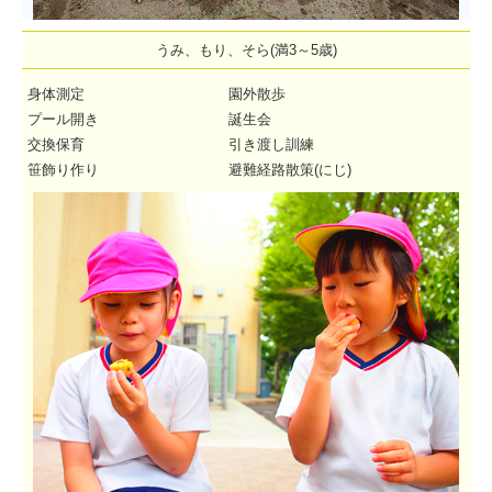
うみ、もり、そら(満3～5歳)
身体測定
園外散歩
プール開き
誕生会
交換保育
引き渡し訓練
笹飾り作り
避難経路散策(にじ)