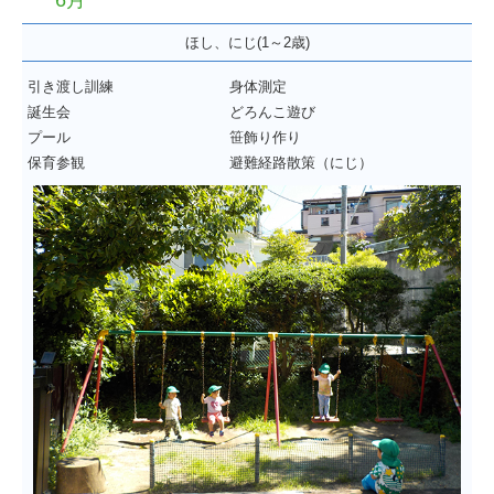
6月
ほし、にじ(1～2歳)
引き渡し訓練
身体測定
誕生会
どろんこ遊び
プール
笹飾り作り
保育参観
避難経路散策（にじ）