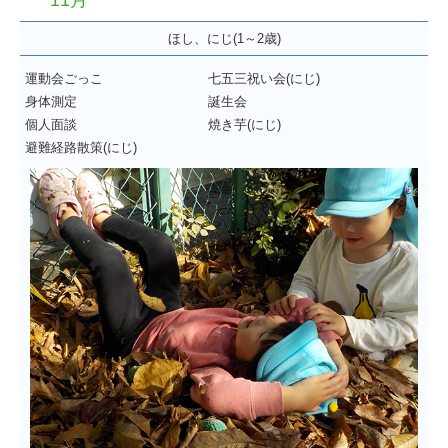
11月
ほし、にじ(1～2歳)
運動会ごっこ
七五三祝い会(にじ)
身体測定
誕生会
個人面談
焼き芋(にじ)
避難経路散策(にじ)