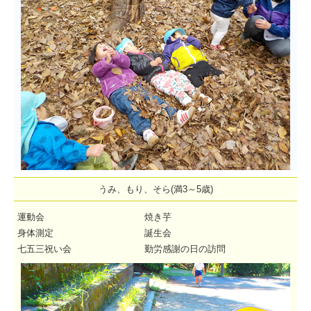
うみ、もり、そら(満3～5歳)
運動会
焼き芋
身体測定
誕生会
七五三祝い会
勤労感謝の日の訪問